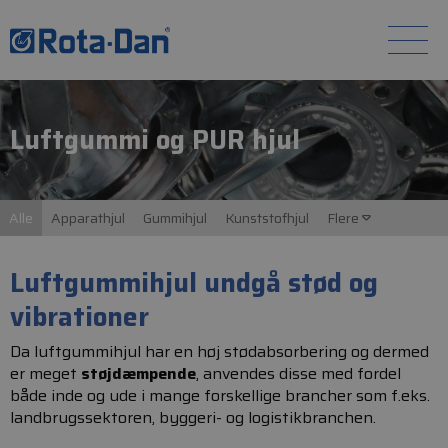
Luftgummi og PUR hjul
Alle
Apparathjul
Gummihjul
Kunststofhjul
Flere
Luftgummihjul undgå stød og
vibrationer
Da luftgummihjul har en høj stødabsorbering og dermed
er meget
støjdæmpende
, anvendes disse med fordel
både inde og ude i mange forskellige brancher som f.eks.
landbrugssektoren, byggeri- og logistikbranchen.