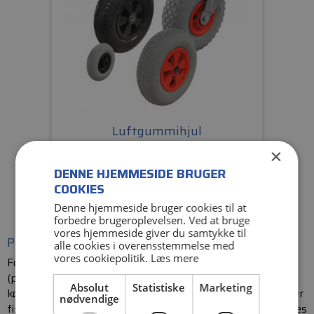
Luftgummihjul
×
Læs mere
DENNE HJEMMESIDE BRUGER
COOKIES
Denne hjemmeside bruger cookies til at
forbedre brugeroplevelsen. Ved at bruge
vores hjemmeside giver du samtykke til
Punkterfrie hjul - PUR hjul
alle cookies i overensstemmelse med
vores cookiepolitik.
Læs mere
For en punkterfri løsning fyldes hjulet med skum
(polyurethan), hvilket giver samme elastiske og bløde
Absolut
Statistiske
Marketing
kørsel, men uden risiko for punktering. Enkelte størrelser
nødvendige
findes også med en ring af PUR-skum, som kan monteres