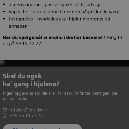
dimensionerne - passer hjulet til dit udstyr
kapacitet - kan hjulene bære den pågældende vægt
fastgørelse - hvorledes skal hjulet monteres på
enheden
Har du spørgsmål vi endnu ikke har besvaret?
Ring til
os på 98 14 77 77!
Skal du også
ha' gang i hjulene?
Ingen opgave er for lille eller for stor. Vi finder løsningen, der
passer til dig.
rotadan@rotadan.dk
+45 98 14 77 77