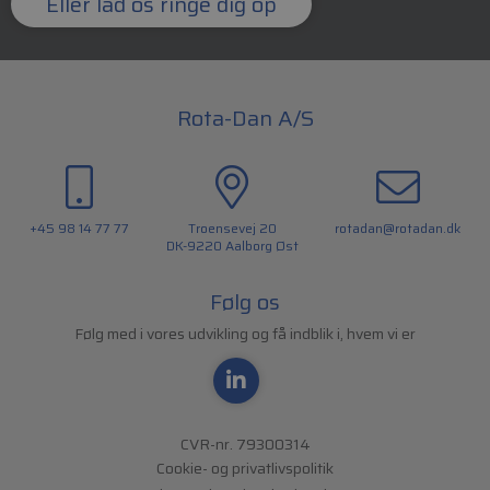
Eller lad os ringe dig op
Rota-Dan A/S
+45 98 14 77 77
Troensevej 20
rotadan@rotadan.dk
DK-9220 Aalborg Øst
Følg os
Følg med i vores udvikling og få indblik i, hvem vi er
CVR-nr. 79300314
Cookie- og privatlivspolitik