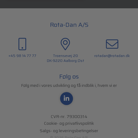
Rota-Dan A/S
+45 98 14 77 77
Troensevej 20
rotadan@rotadan.dk
DK-9220 Aalborg Øst
Følg os
Følg med i vores udvikling og få indblik i, hvem vi er
CVR-nr. 79300314
Cookie- og privatlivspolitik
Salgs- og leveringsbetingelser
© 2026 Rota-Dan A/S