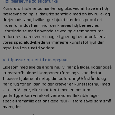
Høj bæreevne og slidstyrke
Kunststofhjulene udmærker sig bl.a. ved at have en høj
bæreevne og høj slidstyrke samtidig med en lav rulle- og
drejemodstand, hvilket gør hjulet særdeles populært
indenfor industrier, hvor der kræves høj bæreevne.
I forbindelse med anvendelse ved høje temperaturer
reduceres bæreevnen i nogle typer og her anbefaler vi
vores specialudviklede varmefaste kunststofhjul, der
også fås i en rustfri variant.
Vi tilpasser hjulet til din opgave
Ligesom med alle de andre hjul vi har på lager, ligger også
kunststofhjulene i komponentform og vi kan derfor
tilpasse hjulene til netop din udfordring! Så står du og
har brug for en løsning der kræver et kunststofhjul med
U- eller V-spor, eller monteret med en bestemt
gaffeltype, kan vi takket være vores fleksible lager
specialfremstille det ønskede hjul - i store såvel som små
mængder.