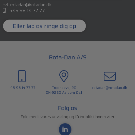
+45 98 14 77 77
Eller lad os ringe dig op
Rota-Dan A/S
+45 98 14 77 77
Troensevej 20
rotadan@rotadan.dk
DK-9220 Aalborg Øst
Følg os
Følg med i vores udvikling og få indblik i, hvem vi er