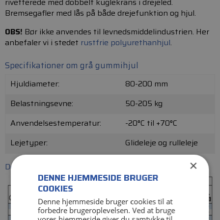
rivetterede med dobbelt kuglekrans i drejeled.
Bremsegafler med lås på både drejefunktion og hjul.
OBS!
Bør ikke anvendes til levnedsmiddelindustrien. Her
anbefaler vi i stedet
rustfrie polyurethanhjul
.
Specifikationer om grå gummihjul
Hjuldiameter:
80-200 mm
Belastningsevne:
50-205 kg
Anvendelsestemperatur:
-20°C til +70°C
Lejetyper:
Glideleje og rulleleje
×
Download katalogside
DENNE HJEMMESIDE BRUGER
COOKIES
Denne hjemmeside bruger cookies til at
forbedre brugeroplevelsen. Ved at bruge
vores hjemmeside giver du samtykke til