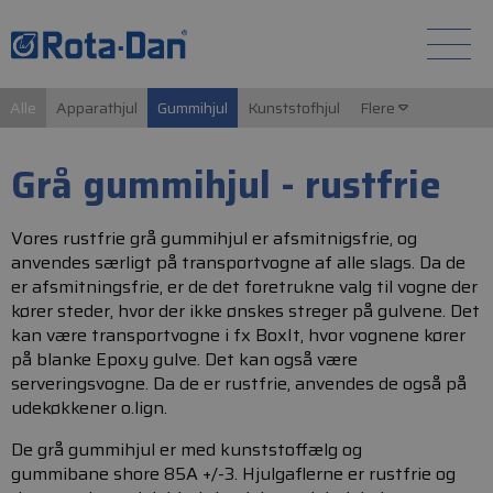
Alle
Apparathjul
Gummihjul
Kunststofhjul
Flere
Grå gummihjul - rustfrie
Vores rustfrie grå gummihjul er afsmitnigsfrie, og
anvendes særligt på transportvogne af alle slags. Da de
er afsmitningsfrie, er de det foretrukne valg til vogne der
kører steder, hvor der ikke ønskes streger på gulvene. Det
kan være transportvogne i fx BoxIt, hvor vognene kører
på blanke Epoxy gulve. Det kan også være
serveringsvogne. Da de er rustfrie, anvendes de også på
udekøkkener o.lign.
De grå gummihjul er med kunststoffælg og
gummibane shore 85A +/-3. Hjulgaflerne er rustfrie og