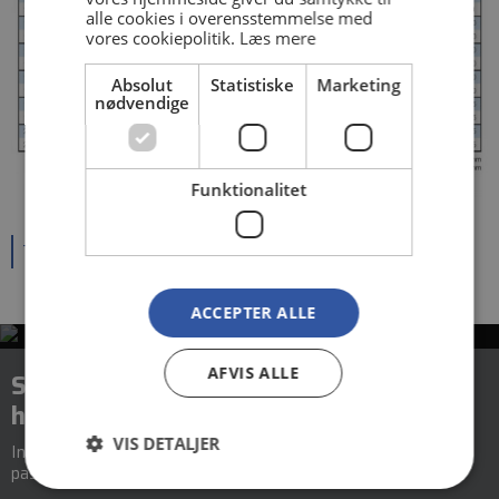
alle cookies i overensstemmelse med
vores cookiepolitik.
Læs mere
Absolut
Statistiske
Marketing
nødvendige
Funktionalitet
Til oversigten
ACCEPTER ALLE
Skal du også
AFVIS ALLE
ha' gang i hjulene?
Ingen opgave er for lille eller for stor. Vi finder løsningen, der
VIS DETALJER
passer til dig.
rotadan@rotadan.dk