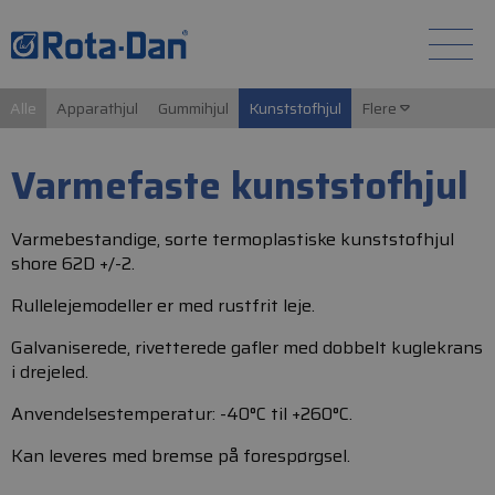
Alle
Apparathjul
Gummihjul
Kunststofhjul
Flere
Varmefaste kunststofhjul
Varmebestandige, sorte termoplastiske kunststofhjul
shore 62D +/-2.
Rullelejemodeller er med rustfrit leje.
Galvaniserede, rivetterede gafler med dobbelt kuglekrans
i drejeled.
Anvendelsestemperatur: -40°C til +260°C.
Kan leveres med bremse på forespørgsel.